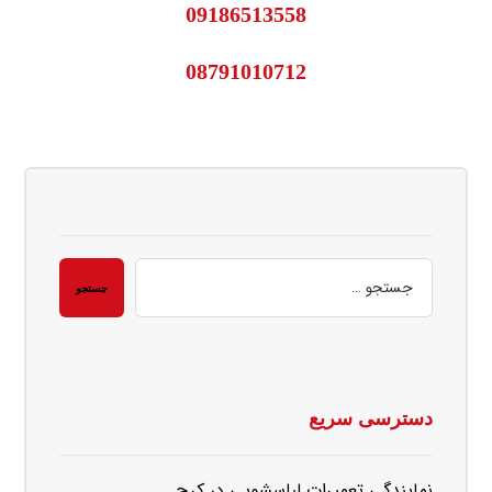
09186513558
08791010712
دسترسی سریع
نمایندگی تعمیرات لباسشویی در کرج